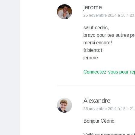
jerome
25 novembre 2014 à 16 h 23
salut cedric,
bravo pour tes autres p
merci encore!
à bientot
jerome
Connectez-vous pour ré
Alexandre
25 novembre 2014 à 18 h 21
Bonjour Cédric,