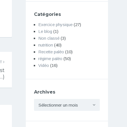
Catégories
Exercice physique
(27)
Le blog
(1)
Non classé
(3)
nutrition
(40)
Recette paléo
(10)
régime paléo
(50)
NT
Vidéo
(16)
st
…)
Archives
Archives