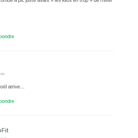
mbe à pic juste avant « les kilos en trop » de l’hiver
pondre
min
oël arrive…
pondre
Fit