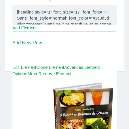
Add Element
Add New Row
Edit Element
Clone Element
Advanced Element
Options
Move
Remove Element